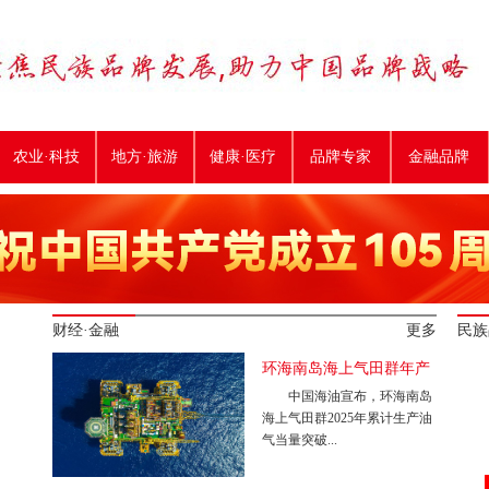
农业·科技
地方·旅游
健康·医疗
品牌专家
金融品牌
财经·金融
更多
民族
环海南岛海上气田群年产
中国海油宣布，环海南岛
量首次突破千万吨油当量
海上气田群2025年累计生产油
气当量突破...