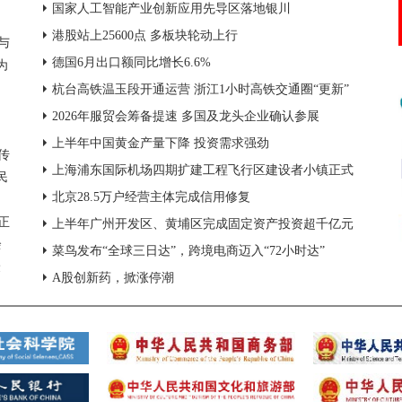
国家人工智能产业创新应用先导区落地银川
港股站上25600点 多板块轮动上行
与
德国6月出口额同比增长6.6%
为
杭台高铁温玉段开通运营 浙江1小时高铁交通圈“更新”
2026年服贸会筹备提速 多国及龙头企业确认参展
上半年中国黄金产量下降 投资需求强劲
传
上海浦东国际机场四期扩建工程飞行区建设者小镇正式
民
启用
北京28.5万户经营主体完成信用修复
正
上半年广州开发区、黄埔区完成固定资产投资超千亿元
余
菜鸟发布“全球三日达”，跨境电商迈入“72小时达”
最
A股创新药，掀涨停潮