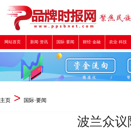
网站首页
新闻·资讯
国际·要闻
财经·金融
农业·科技
>
主页
国际·要闻
波兰众议